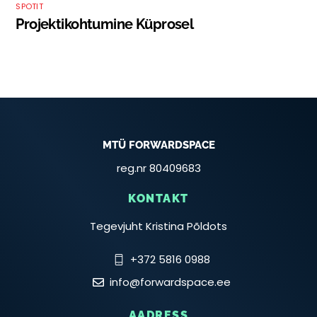
SPOTIT
Projektikohtumine Küprosel
MTÜ FORWARDSPACE
reg.nr 80409683
KONTAKT
Tegevjuht Kristina Põldots
+372 5816 0988
info@forwardspace.ee
AADRESS