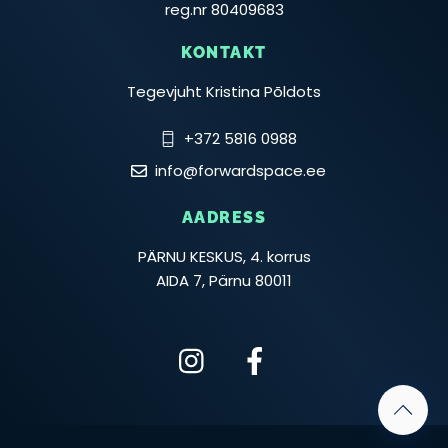
reg.nr 80409683
KONTAKT
Tegevjuht Kristina Põldots
+372 5816 0988
info@forwardspace.ee
AADRESS
PÄRNU KESKUS, 4. korrus
AIDA 7, Pärnu 80011